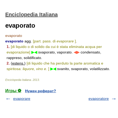
Enciclopedia Italiana
evaporato
evaporato
evaporato
agg.
[part. pass. di
evaporare
]
.
1.
[di liquido o di solido da cui è stata eliminata acqua per
evaporazione]
▶◀
svaporato, vaporato.
◀▶
condensato,
rappreso, solidificato.
2.
(
estens.
)
[di liquido che ha perduto la parte aromatica e
spiritosa:
liquore, vino e.
]
▶◀
svanito, svaporato, volatilizzato.
Enciclopedia Italiana
.
2013
.
Игры ⚽
Нужен реферат?
evaporare
evaporatore