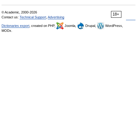
© Academic, 2000-2026
18+
Contact us:
Technical Support
,
Advertising
Dictionaries export
, created on PHP,
Joomla,
Drupal,
WordPress,
MODx.