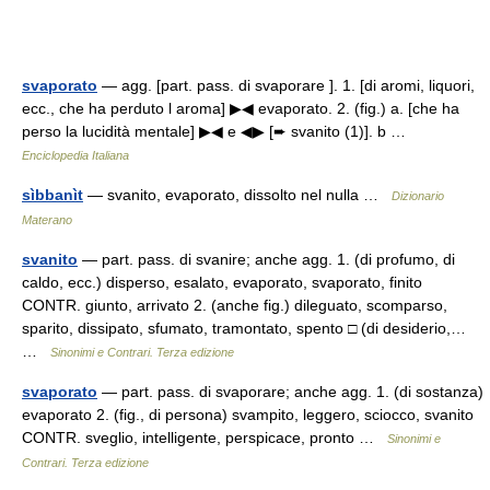
svaporato
— agg. [part. pass. di svaporare ]. 1. [di aromi, liquori,
ecc., che ha perduto l aroma] ▶◀ evaporato. 2. (fig.) a. [che ha
perso la lucidità mentale] ▶◀ e ◀▶ [➨ svanito (1)]. b …
Enciclopedia Italiana
sìbbanìt
— svanito, evaporato, dissolto nel nulla …
Dizionario
Materano
svanito
— part. pass. di svanire; anche agg. 1. (di profumo, di
caldo, ecc.) disperso, esalato, evaporato, svaporato, finito
CONTR. giunto, arrivato 2. (anche fig.) dileguato, scomparso,
sparito, dissipato, sfumato, tramontato, spento □ (di desiderio,…
…
Sinonimi e Contrari. Terza edizione
svaporato
— part. pass. di svaporare; anche agg. 1. (di sostanza)
evaporato 2. (fig., di persona) svampito, leggero, sciocco, svanito
CONTR. sveglio, intelligente, perspicace, pronto …
Sinonimi e
Contrari. Terza edizione