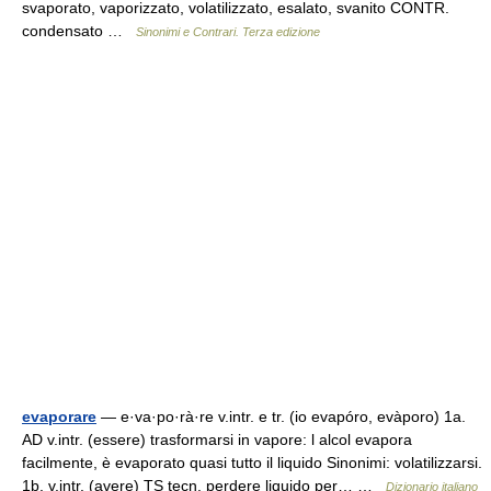
svaporato, vaporizzato, volatilizzato, esalato, svanito CONTR.
condensato …
Sinonimi e Contrari. Terza edizione
evaporare
— e·va·po·rà·re v.intr. e tr. (io evapóro, evàporo) 1a.
AD v.intr. (essere) trasformarsi in vapore: l alcol evapora
facilmente, è evaporato quasi tutto il liquido Sinonimi: volatilizzarsi.
1b. v.intr. (avere) TS tecn. perdere liquido per… …
Dizionario italiano