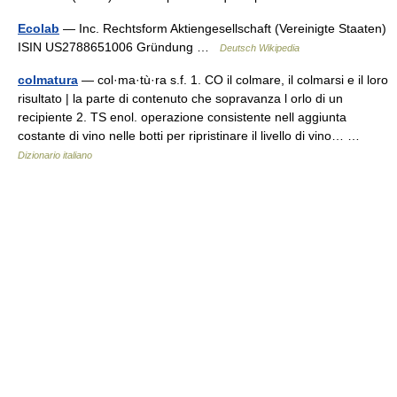
Ecolab
— Inc. Rechtsform Aktiengesellschaft (Vereinigte Staaten)
ISIN US2788651006 Gründung …
Deutsch Wikipedia
colmatura
— col·ma·tù·ra s.f. 1. CO il colmare, il colmarsi e il loro
risultato | la parte di contenuto che sopravanza l orlo di un
recipiente 2. TS enol. operazione consistente nell aggiunta
costante di vino nelle botti per ripristinare il livello di vino… …
Dizionario italiano