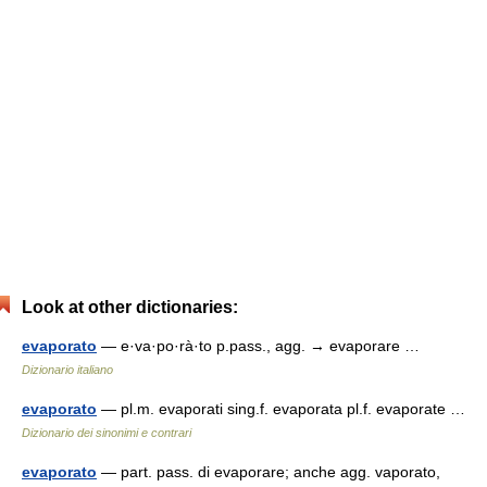
Look at other dictionaries:
evaporato
— e·va·po·rà·to p.pass., agg. → evaporare …
Dizionario italiano
evaporato
— pl.m. evaporati sing.f. evaporata pl.f. evaporate …
Dizionario dei sinonimi e contrari
evaporato
— part. pass. di evaporare; anche agg. vaporato,